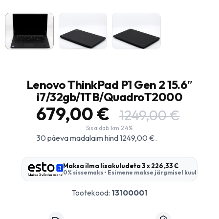
Lenovo ThinkPad P1 Gen 2 15.6″
i7/32gb/1TB/QuadroT2000
679,00
€
1249,00
€
30 päeva madalaim hind
1249,00
€
.
Maksa ilma lisakuludeta
3 x 226,33 €
0% sissemaks • Esimene makse järgmisel kuul
Tootekood:
13100001