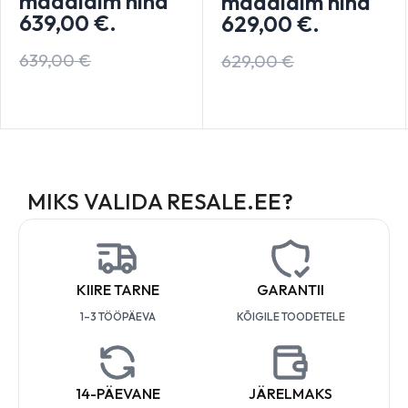
madalaim hind
madalaim hind
639,00
€
.
629,00
€
.
639,00
€
629,00
€
MIKS VALIDA RESALE.EE?
KIIRE TARNE
GARANTII
1–3 TÖÖPÄEVA
KÕIGILE TOODETELE
14-PÄEVANE
JÄRELMAKS