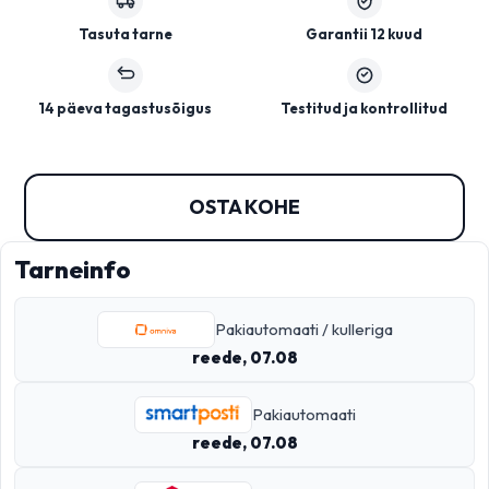
Tasuta tarne
Garantii 12 kuud
14 päeva tagastusõigus
Testitud ja kontrollitud
OSTA KOHE
Tarneinfo
Pakiautomaati / kulleriga
reede, 07.08
Pakiautomaati
reede, 07.08