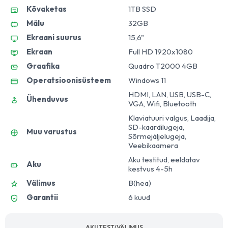
Kõvaketas
1TB SSD
Mälu
32GB
Ekraani suurus
15,6"
Ekraan
Full HD 1920x1080
Graafika
Quadro T2000 4GB
Operatsioonisüsteem
Windows 11
HDMI, LAN, USB, USB-C,
Ühenduvus
VGA, Wifi, Bluetooth
Klaviatuuri valgus, Laadija,
SD-kaardilugeja,
Muu varustus
Sõrmejäljelugeja,
Veebikaamera
Aku testitud, eeldatav
Aku
kestvus 4-5h
Välimus
B(hea)
Garantii
6 kuud
AKUTEST/VÄLIMUS