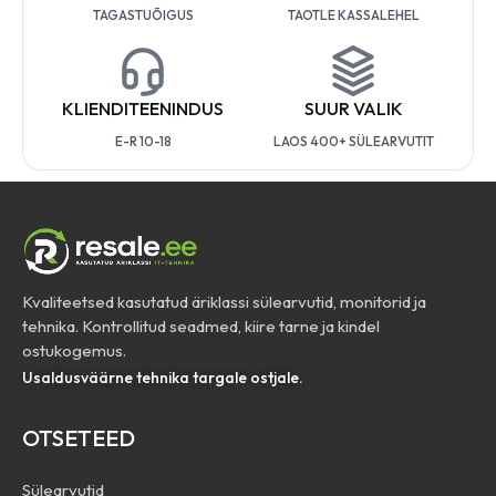
TAGASTUÕIGUS
TAOTLE KASSALEHEL
KLIENDITEENINDUS
SUUR VALIK
E-R 10-18
LAOS 400+ SÜLEARVUTIT
Kvaliteetsed kasutatud äriklassi sülearvutid, monitorid ja
tehnika. Kontrollitud seadmed, kiire tarne ja kindel
ostukogemus.
Usaldusväärne tehnika targale ostjale.
OTSETEED
Sülearvutid