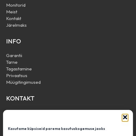
Monitorid
Meist
Kontakt
Järelmaks
INFO
Garantii
Tarne
Tagastamine
Privaatsus
Müügitingimused
KONTAKT
Define Trade OÜ
info@resale.ee
+372 53 443 666
Kasutame küpsiseid parema kasutuskogemuse jaoks
Mäealuse 2/1, Tallinn