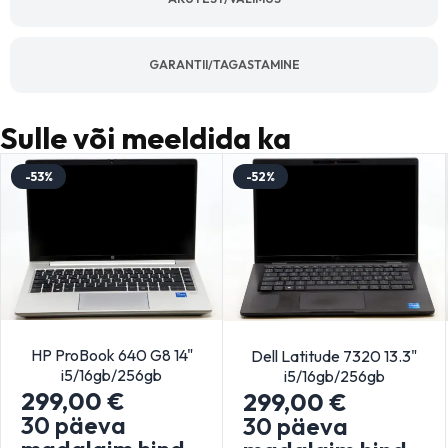
GARANTII/TAGASTAMINE
Sulle või meeldida ka
-53%
-52%
HP ProBook 640 G8 14"
Dell Latitude 7320 13.3"
i5/16gb/256gb
i5/16gb/256gb
299,00
€
299,00
€
30 päeva
30 päeva