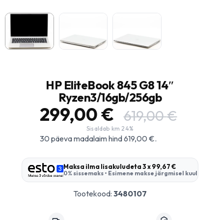
HP EliteBook 845 G8 14″
Ryzen3/16gb/256gb
299,00
€
619,00
€
30 päeva madalaim hind
619,00
€
.
Maksa ilma lisakuludeta
3 x 99,67 €
0% sissemaks • Esimene makse järgmisel kuul
Tootekood:
3480107