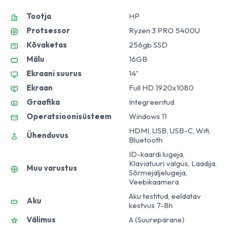
Tootja
HP
Protsessor
Ryzen 3 PRO 5400U
Kõvaketas
256gb SSD
Mälu
16GB
Ekraani suurus
14"
Ekraan
Full HD 1920x1080
Graafika
Integreeritud
Operatsioonisüsteem
Windows 11
HDMI, USB, USB-C, Wifi,
Ühenduvus
Bluetooth
ID-kaardi lugeja,
Klaviatuuri valgus, Laadija,
Muu varustus
Sõrmejäljelugeja,
Veebikaamera
Aku testitud, eeldatav
Aku
kestvus 7-8h
Välimus
A (Suurepärane)