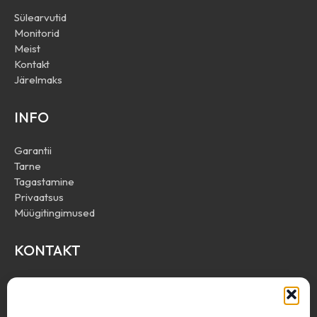
Sülearvutid
Monitorid
Meist
Kontakt
Järelmaks
INFO
Garantii
Tarne
Tagastamine
Privaatsus
Müügitingimused
KONTAKT
Define Trade OÜ
info@resale.ee
+372 53 443 666