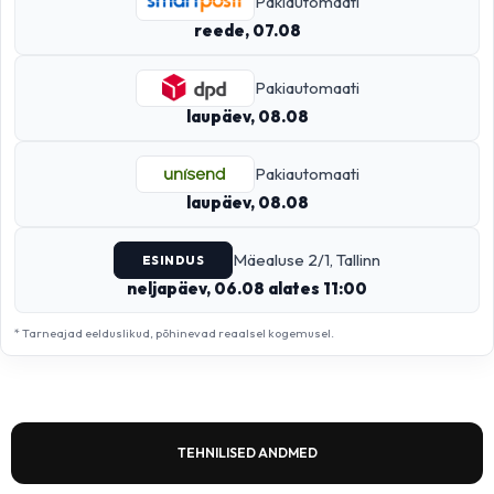
Pakiautomaati
reede, 07.08
Pakiautomaati
laupäev, 08.08
Pakiautomaati
laupäev, 08.08
Mäealuse 2/1, Tallinn
ESINDUS
neljapäev, 06.08 alates 11:00
* Tarneajad eelduslikud, põhinevad reaalsel kogemusel.
TEHNILISED ANDMED