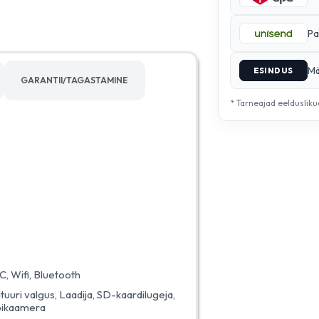
Pa
Mä
ESINDUS
GARANTII/TAGASTAMINE
* Tarneajad eelduslik
, Wifi, Bluetooth
atuuri valgus, Laadija, SD-kaardilugeja,
bikaamera