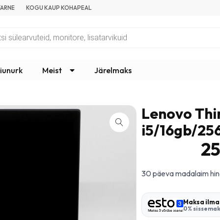
 TARNE
KOGU KAUP KOHAPEAL
iunurk
Meist
Järelmaks
Lenovo Thi
i5/16gb/25
2
30 päeva madalaim hi
Maksa ilma
0% sissemak