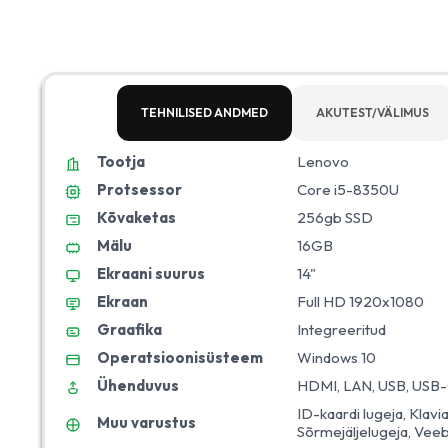
TEHNILISED ANDMED
AKUTEST/VÄLIMUS
Tootja
Lenovo
Protsessor
Core i5-8350U
Kõvaketas
256gb SSD
Mälu
16GB
Ekraani suurus
14"
Ekraan
Full HD 1920x1080
Graafika
Integreeritud
Operatsioonisüsteem
Windows 10
Ühenduvus
HDMI, LAN, USB, USB-C
ID-kaardi lugeja, Klavi
Muu varustus
Sõrmejäljelugeja, Vee