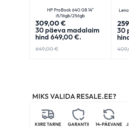
HP ProBook 640 G8 14"
0 13.3"
Leno
i5/16gb/256gb
gb
309,00
€
25
30 päeva madalaim
alaim
30 
hind
649,00
€
.
hin
649,00
€
409
MIKS VALIDA RESALE.EE?
KIIRE TARNE
GARANTII
14-PÄEVANE
J