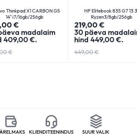
vo Thinkpad X1 CARBON G5
HP Elitebook 835 G7 13.3
14" i7/16gb/256gb
Ryzen3/8gb/256gb
9,00
€
219,00
€
päeva madalaim
30 päeva madala
d
409,00
€
.
hind
449,00
€
.
,00
€
449,00
€
ÄRELMAKS
KLIENDITEENINDUS
SUUR VALIK