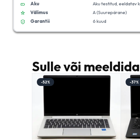
Aku
Aku testitud, eeldatav
Välimus
A (Suurepärane)
Garantii
6 kuud
Sulle või meeldida
-52%
-37%