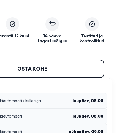
rantii 12 kuud
14 päeva
Testitud ja
tagastusõigus
kontrollitud
OSTA KOHE
kiautomaati / kulleriga
laupäev, 08.08
kiautomaati
laupäev, 08.08
kiautomaati
pühapäev, 09.08