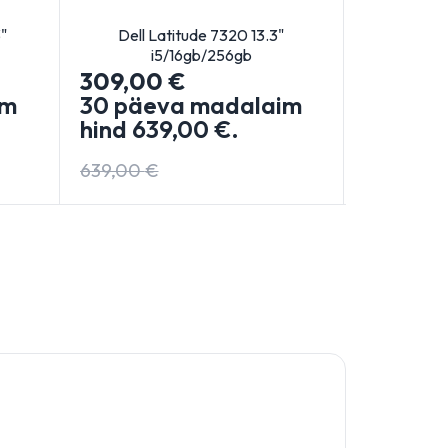
"
Dell Latitude 7320 13.3"
HP Pr
i5/16gb/256gb
i
309,00
€
309,0
im
30 päeva madalaim
30 päe
hind
639,00
€
.
hind
64
639,00
€
649,00
€