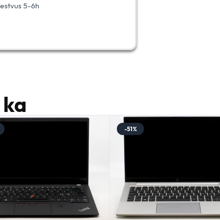
 kestvus 5-6h
 ka
-51%