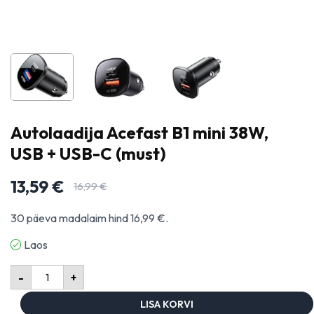
Autolaadija Acefast B1 mini 38W,
USB + USB-C (must)
13,59
€
16,99
€
30 päeva madalaim hind
16,99
€
.
Laos
-
+
LISA KORVI