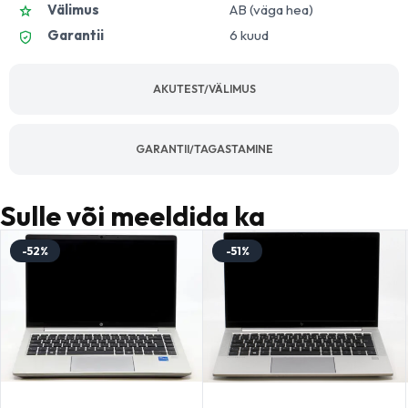
Välimus
AB (väga hea)
Garantii
6 kuud
AKUTEST/VÄLIMUS
GARANTII/TAGASTAMINE
Sulle või meeldida ka
-52%
-51%