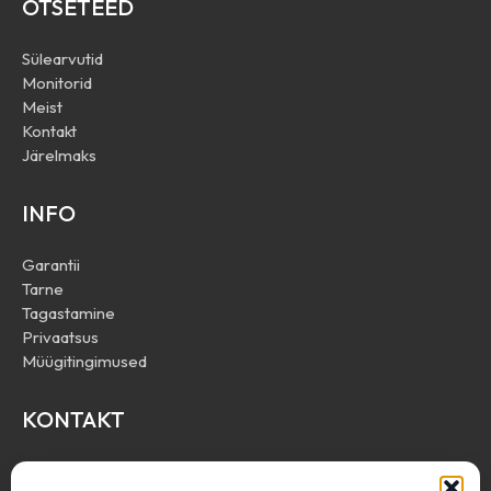
OTSETEED
Sülearvutid
Monitorid
Meist
Kontakt
Järelmaks
INFO
Garantii
Tarne
Tagastamine
Privaatsus
Müügitingimused
KONTAKT
Define Trade OÜ