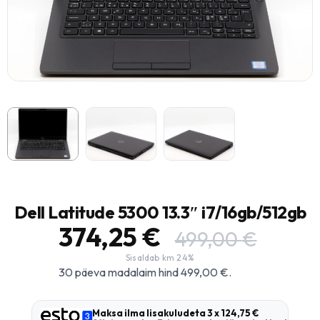
Dell Latitude 5300 13.3″ i7/16gb/512gb
374,25
€
499,00
€
30 päeva madalaim hind
499,00
€
.
Maksa ilma lisakuludeta
3 x 124,75 €