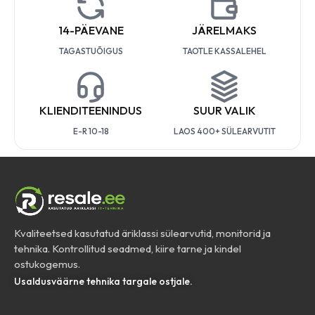
14-PÄEVANE
JÄRELMAKS
TAGASTUÕIGUS
TAOTLE KASSALEHEL
KLIENDITEENINDUS
SUUR VALIK
E-R 10-18
LAOS 400+ SÜLEARVUTIT
Kvaliteetsed kasutatud äriklassi sülearvutid, monitorid ja
tehnika. Kontrollitud seadmed, kiire tarne ja kindel
ostukogemus.
Usaldusväärne tehnika targale ostjale.