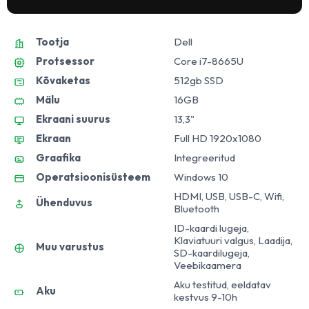
Tootja
Dell
Protsessor
Core i7-8665U
Kõvaketas
512gb SSD
Mälu
16GB
Ekraani suurus
13,3"
Ekraan
Full HD 1920x1080
Graafika
Integreeritud
Operatsioonisüsteem
Windows 10
HDMI, USB, USB-C, Wifi,
Ühenduvus
Bluetooth
ID-kaardi lugeja,
Klaviatuuri valgus, Laadija,
Muu varustus
SD-kaardilugeja,
Veebikaamera
Aku testitud, eeldatav
Aku
kestvus 9-10h