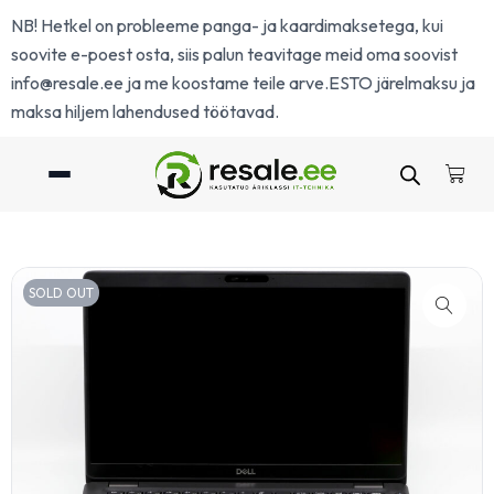
NB! Hetkel on probleeme panga- ja kaardimaksetega, kui
soovite e-poest osta, siis palun teavitage meid oma soovist
info@resale.ee
ja me koostame teile arve.ESTO järelmaksu ja
maksa hiljem lahendused töötavad.
SOLD OUT