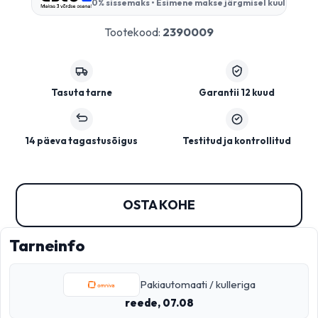
0% sissemaks • Esimene makse järgmisel kuul
Tootekood:
2390009
Tasuta tarne
Garantii 12 kuud
14 päeva tagastusõigus
Testitud ja kontrollitud
OSTA KOHE
Tarneinfo
Pakiautomaati / kulleriga
reede, 07.08