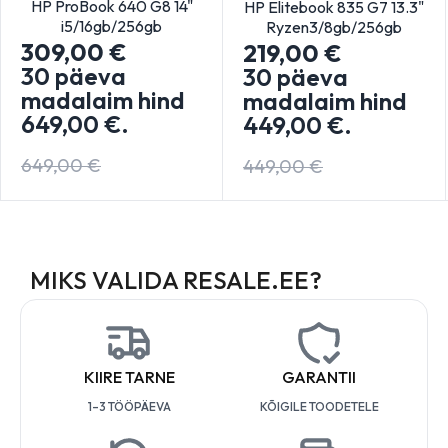
HP ProBook 640 G8 14"
HP Elitebook 835 G7 13.3"
i5/16gb/256gb
Ryzen3/8gb/256gb
309,00
€
219,00
€
30 päeva
30 päeva
madalaim hind
madalaim hind
649,00
€
.
449,00
€
.
649,00
€
449,00
€
MIKS VALIDA RESALE.EE?
KIIRE TARNE
GARANTII
1–3 TÖÖPÄEVA
KÕIGILE TOODETELE