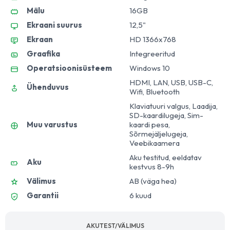
Mälu
16GB
Ekraani suurus
12,5"
Ekraan
HD 1366x768
Graafika
Integreeritud
Operatsioonisüsteem
Windows 10
HDMI, LAN, USB, USB-C,
Ühenduvus
Wifi, Bluetooth
Klaviatuuri valgus, Laadija,
SD-kaardilugeja, Sim-
Muu varustus
kaardi pesa,
Sõrmejäljelugeja,
Veebikaamera
Aku testitud, eeldatav
Aku
kestvus 8-9h
Välimus
AB (väga hea)
Garantii
6 kuud
AKUTEST/VÄLIMUS