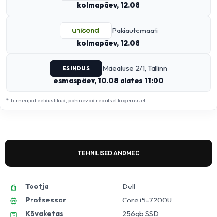
kolmapäev, 12.08
Pakiautomaati
kolmapäev, 12.08
Mäealuse 2/1, Tallinn
ESINDUS
esmaspäev, 10.08 alates 11:00
* Tarneajad eelduslikud, põhinevad reaalsel kogemusel.
TEHNILISED ANDMED
Tootja
Dell
Protsessor
Core i5-7200U
Kõvaketas
256gb SSD