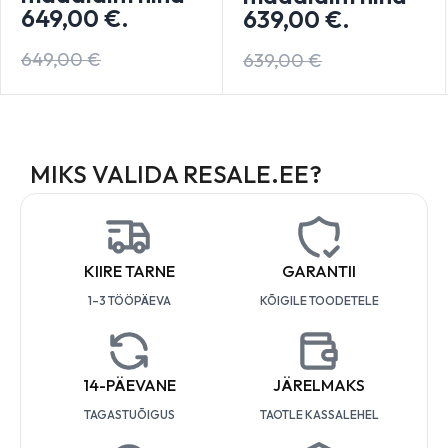
649,00
€
.
639,00
€
.
649,00
€
639,00
€
MIKS VALIDA RESALE.EE?
KIIRE TARNE
GARANTII
1–3 TÖÖPÄEVA
KÕIGILE TOODETELE
14-PÄEVANE
JÄRELMAKS
TAGASTUÕIGUS
TAOTLE KASSALEHEL