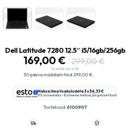
Dell Latitude 7280 12.5″ i5/16gb/256gb
169,00
€
299,00
€
30 päeva madalaim hind
299,00
€
.
Maksa ilma lisakuludeta
3 x 56,33 €
0% sissemaks • Esimene makse järgmisel kuul
Tootekood:
6100907