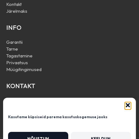
Kontakt
Järelmaks
INFO
Garantii
Tarne
Tagastamine
Privaatsus
Müügitingimused
KONTAKT
Define Trade OÜ
info@resale.ee
+372 53 443 666
Kasutame küpsiseid parema kasutuskogemuse jaoks
Mäealuse 2/1, Tallinn
E-R 10:00-18:00
English (UK)
NÕUSTUN
KEELDUN