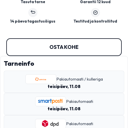
Tasuta tarne
Garantii 12 kuud
14 päeva tagastusõigus
Testitud ja kontrollitud
OSTA KOHE
Tarneinfo
Pakiautomaati / kulleriga
teisipäev, 11.08
Pakiautomaati
teisipäev, 11.08
Pakiautomaati