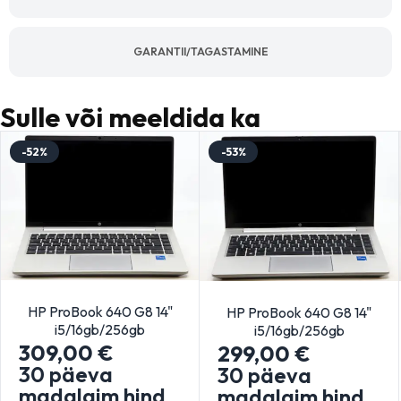
GARANTII/TAGASTAMINE
Sulle või meeldida ka
-52%
-53%
HP ProBook 640 G8 14"
HP ProBook 640 G8 14"
i5/16gb/256gb
i5/16gb/256gb
309,00
€
299,00
€
30 päeva
30 päeva
madalaim hind
madalaim hind